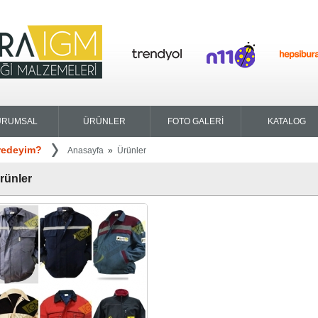
URUMSAL
ÜRÜNLER
FOTO GALERİ
KATALOG
redeyim?
Anasayfa
»
Ürünler
rünler