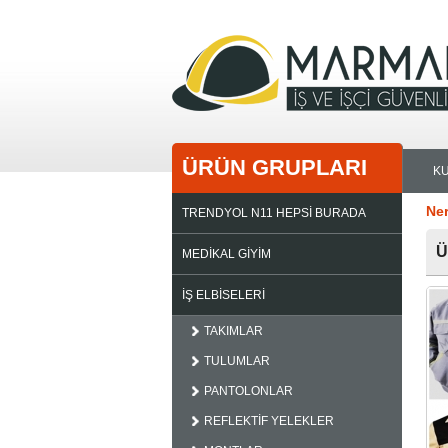
ÜRÜN GRUPLARI
K
Ne
TRENDYOL N11 HEPSİ BURADA
Ü
MEDİKAL GİYİM
İŞ ELBİSELERİ
TAKIMLAR
TULUMLAR
PANTOLONLAR
REFLEKTİF YELEKLER