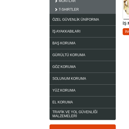
MONTLAR
T-SHIRTLER
ÖZEL GÜVENLİK ÜNİFORMA
İŞ
İŞ AYAKKABILARI
İ
BAŞ KORUMA
GÜRÜLTÜ KORUMA
GÖZ KORUMA
SOLUNUM KORUMA
YÜZ KORUMA
EL KORUMA
TRAFİK VE YOL GÜVENLİĞİ
MALZEMELERİ