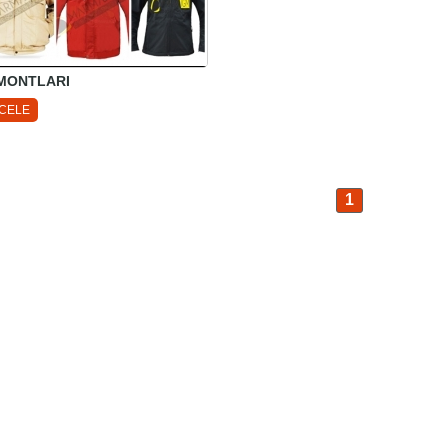
 MONTLARI
NCELE
1