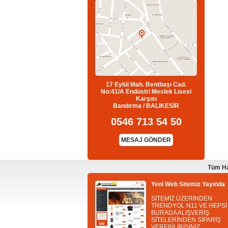
17 Eylül Mah. Bentbaşı Cad.
No:41/A Endüstri Meslek Lisesi
Karşısı
Bandırma / BALIKESİR
0546 713 54 50
MESAJ GÖNDER
Tüm Ha
Yeni Web Sitemiz Yayında
SİTEMİZ ÜZERİNDEN
TRENDYOL N11 VE HEPSİ
BURADA ALIŞVERİŞ
SİTELERİNDEN SİPARİŞ
VEREBİLİRİSİNİZ