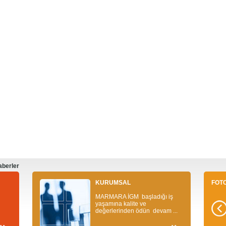
berler
KURUMSAL
FOT
MARMARA İGM başladığı iş
yaşamına kalite ve
değerlerinden ödün devam ...