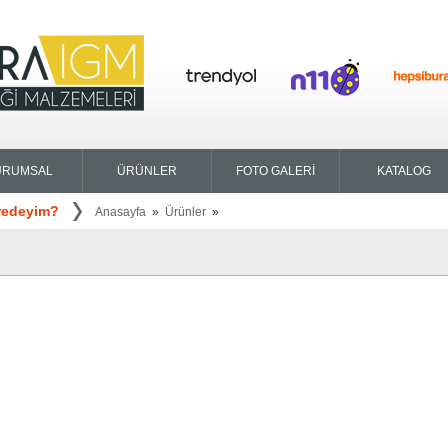
URUMSAL
ÜRÜNLER
FOTO GALERİ
KATALOG
redeyim?
Anasayfa
»
Ürünler
»