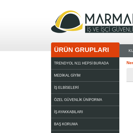
ÜRÜN GRUPLARI
K
Ne
TRENDYOL N11 HEPSİ BURADA
MEDİKAL GİYİM
İŞ ELBİSELERİ
ÖZEL GÜVENLİK ÜNİFORMA
İŞ AYAKKABILARI
BAŞ KORUMA