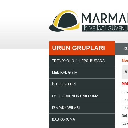
ÜRÜN GRUPLARI
K
Ne
TRENDYOL N11 HEPSİ BURADA
K
MEDİKAL GİYİM
MA
İŞ ELBİSELERİ
deva
ÖZEL GÜVENLİK ÜNİFORMA
mem
İŞ AYAKKABILARI
mes
Sek
BAŞ KORUMA
yay