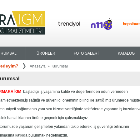
URUMSAL
ÜRÜNLER
FOTO GALERİ
KATALOG
redeyim?
Anasayfa
»
Kurumsal
urumsal
RMARA İGM
başladığı iş yaşamına kalite ve değerlerinden ödün vermeden
m etmektedir.İş sağlığı ve güvenliği öneminin bilinci ile sattığımız ürünlerde müşte
nuniyeti sağlamanın yanı sıra hizmet verdiğimiz sektörlerde yaşanan iş kazaları v
lek hastalıklarının önüne geçmek için çalışmaktayız.
törümüzde yaşanan gelişmeleri yakından takip ederek ,İş güvenliği bilincinin
ılmasına katkıda bulunmak hedefimizdir.