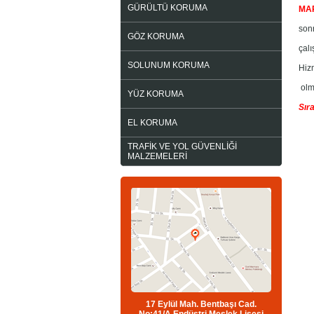
GÜRÜLTÜ KORUMA
MA
son
GÖZ KORUMA
çal
SOLUNUM KORUMA
Hizm
olm
YÜZ KORUMA
Sıra
EL KORUMA
TRAFİK VE YOL GÜVENLİĞİ
MALZEMELERİ
17 Eylül Mah. Bentbaşı Cad.