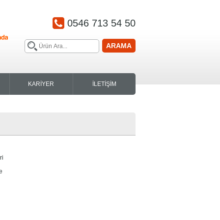
0546 713 54 50
ARAMA
KARİYER
İLETİŞİM
ri
e