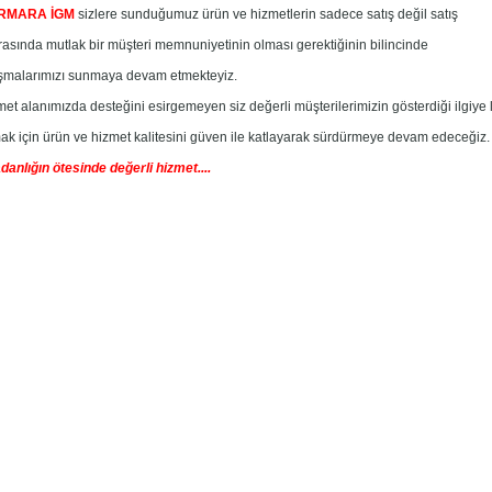
RMARA İGM
sizlere sunduğumuz ürün ve hizmetlerin sadece satış değil satış
rasında
mutlak bir müşteri memnuniyetinin olması gerektiğinin bilincinde
ışmalarımızı
s
unmaya
devam etmekteyiz.
et alanımızda desteğini esirgemeyen siz değerli müşterilerimizin gösterdiği ilgiye 
ak için ürün ve hizmet kalitesini güven ile katlayarak sürdürmeye devam edeceğiz.
danlığın ötesinde değerli hizmet....