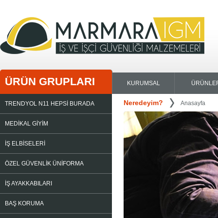
ÜRÜN GRUPLARI
KURUMSAL
ÜRÜNLE
Neredeyim?
Anasayfa
TRENDYOL N11 HEPSİ BURADA
MEDİKAL GİYİM
İŞ ELBİSELERİ
ÖZEL GÜVENLİK ÜNİFORMA
İŞ AYAKKABILARI
BAŞ KORUMA