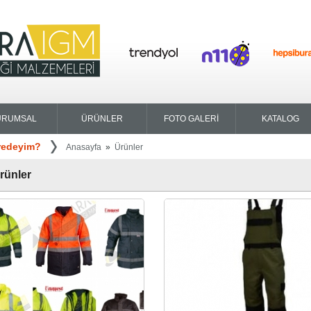
URUMSAL
ÜRÜNLER
FOTO GALERİ
KATALOG
redeyim?
Anasayfa
»
Ürünler
rünler