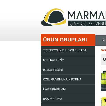
ÜRÜN GRUPLARI
K
Ne
TRENDYOL N11 HEPSİ BURADA
Ü
MEDİKAL GİYİM
İŞ ELBİSELERİ
ÖZEL GÜVENLİK ÜNİFORMA
İŞ AYAKKABILARI
BAŞ KORUMA