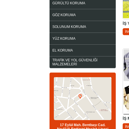
GÜRÜLTÜ KORUMA
GÖZ KORUMA
İŞ
SOLUNUM KORUMA
İ
YÜZ KORUMA
EL KORUMA
TRAFİK VE YOL GÜVENLİĞİ
MALZEMELERİ
İŞ
17 Eylül Mah. Bentbaşı Cad.
İ