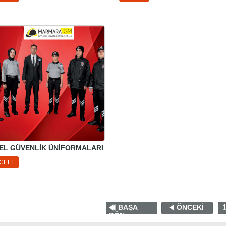
EL GÜVENLİK ÜNİFORMALARI
NCELE
BAŞA
ÖNCEKİ
DÖN