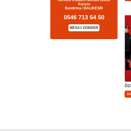
No:41/A Endüstri Meslek Lisesi
Karşısı
Bandırma / BALIKESİR
0546 713 54 50
MESAJ GÖNDER
ÖZ
İ